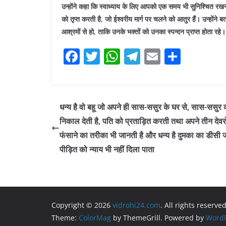
उन्होंने कहा कि स्वाध्याय के लिए आपको एक समय भी सुनिश्चित रखन
को तृप्त करती है, जो ईश्वरीय मार्ग पर चलने को आतुर हैं। उन्होंन
आश्रमों से हो, ताकि उनके भक्तों को उनका स्पन्दन प्राप्त होता रहे। 
F
T
W
T
E
S
a
w
h
el
m
h
c
itt
at
e
ai
ar
e
er
s
gr
l
e
धन्य है वो बहू जो अपने ही सास-ससुर के घर से, सास-ससुर 
b
A
a
निकाल देती है, पति को प्रताड़ित करती तथा अपने तीन देवरो
o
p
m
फंसाने का तरीका भी जानती है और धन्य है दुमका का डीसी 
o
p
पीड़ित को न्याय भी नहीं दिला पाता
k
Copyright © 2026
vidrohi24.com
. All rights reserved
Theme:
ColorMag
by ThemeGrill. Powered by
WordP