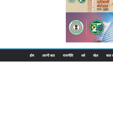
होम
अपनी बात
राजनीति
धर्म
खेल
बाल 