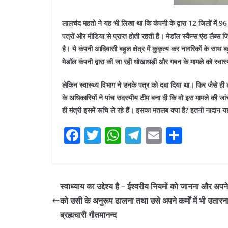
लालचंद महतो ने यह भी लिखा था कि कंपनी के द्वारा 12 जिलों में 96 
पत्रों और मीडिया से प्राप्त होती रहती है। मेडॉल स्कैन्स एंड लैब्स
है। ये कंपनी आदिवासी बहुल क्षेत्र में कुकृत्य कर नागरिकों के साथ
मेडॉल कंपनी द्वारा की जा रही धोखाधड़ी और गबन के मामले को स्वास्
लेकिन स्वास्थ्य विभाग ने उनके पत्र को दबा दिया था। फिर जैसे ही
के अधिकारियों ने पांच सदस्यीय टीम बना दी कि वो इस मामले की जां
ही मंत्री इसमें रूचि ले रहे हैं। इसका मतलब क्या है? इतनी नादान य
F
T
W
T
E
S
a
w
h
el
m
h
c
itt
at
e
ai
ar
e
er
s
gr
l
e
स्वाध्याय का उद्देश्य है – ईश्वरीय नियमों को जानना और अप
b
A
a
को उसी के अनुरूप ढालना तथा उसे अपने कर्मों में भी उतारन
o
p
m
ब्रह्मचारी गौतमानन्द