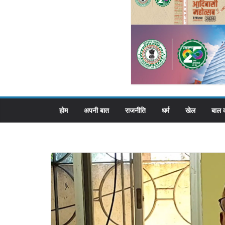
होम
अपनी बात
राजनीति
धर्म
खेल
बाल 