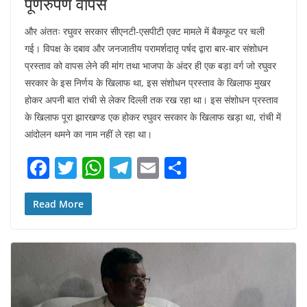
पूर्णरुपेण वापस
और अंततः रघुवर सरकार सीएनटी-एसपीटी एक्ट मामले में बैकफूट पर चली
गई। विपक्ष के दबाव और जनजातीय परामर्शदातृ पर्षद द्वारा बार-बार संशोधन
प्रस्ताव को वापस लेने की मांग तथा भाजपा के अंदर ही एक बड़ा वर्ग जो रघुवर
सरकार के इस निर्णय के खिलाफ था, इस संशोधन प्रस्ताव के खिलाफ मुखर
होकर अपनी बात रांची से लेकर दिल्ली तक रख रहा था। इस संशोधन प्रस्ताव
के खिलाफ पूरा झारखण्ड एक होकर रघुवर सरकार के खिलाफ खड़ा था, रांची में
आंदोलन थमने का नाम नहीं ले रहा था।
F
T
W
T
E
S
a
w
h
el
m
h
c
itt
at
e
ai
ar
Read More
e
er
s
gr
l
e
b
A
a
o
p
m
o
p