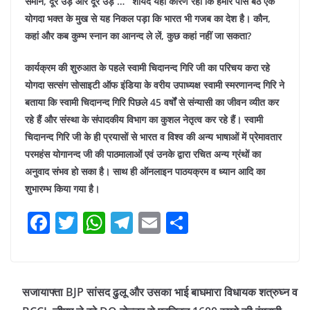
समान, दूर उड़े और दूर उड़े … ’ शायद यही कारण रहा कि हमारे पास बैठे एक
योगदा भक्त के मुख से यह निकल पड़ा कि भारत भी गजब का देश है। कौन,
कहां और कब कुम्भ स्नान का आनन्द ले लें, कुछ कहां नहीं जा सकता?
कार्यक्रम की शुरुआत के पहले स्वामी चिदानन्द गिरि जी का परिचय करा रहे
योगदा सत्संग सोसाइटी ऑफ इंडिया के वरीय उपाध्यक्ष स्वामी स्मरणानन्द गिरि ने
बताया कि स्वामी चिदानन्द गिरि पिछले 45 वर्षों से संन्यासी का जीवन व्यीत कर
रहे हैं और संस्था के संपादकीय विभाग का कुशल नेतृत्व कर रहे हैं। स्वामी
चिदानन्द गिरि जी के ही प्रयासों से भारत व विश्व की अन्य भाषाओं में प्रेमावतार
परमहंस योगानन्द जी की पाठमालाओं एवं उनके द्वारा रचित अन्य ग्रंथों का
अनुवाद संभव हो सका है। साथ ही ऑनलाइन पाठयक्रम व ध्यान आदि का
शुभारम्भ किया गया है।
F
T
W
T
E
S
a
w
h
el
m
h
c
itt
at
e
ai
ar
e
er
s
gr
l
e
सजायाफ्ता BJP सांसद ढुलू और उसका भाई बाघमारा विधायक शत्रुघ्न व