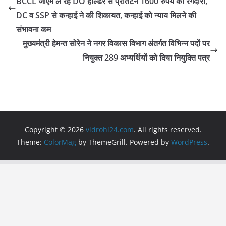
b
A
a
BCCL जीएम ले रहे DO होल्डर से प्रतिटन 1600 रुपये की रंगदारी,
o
p
m
DC व SSP से कन्हाई ने की शिकायत, कन्हाई को न्याय मिलने की
o
p
संभावना कम
मुख्यमंत्री हेमन्त सोरेन ने नगर विकास विभाग अंतर्गत विभिन्न पदों पर
k
नियुक्त 289 अभ्यर्थियों को दिया नियुक्ति पत्र
Copyright © 2026
vidrohi24.com
. All rights reserved.
Theme:
ColorMag
by ThemeGrill. Powered by
WordPress
.