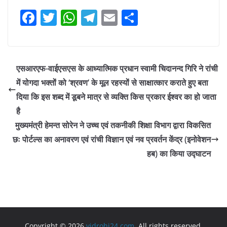
F
T
W
T
E
S
a
w
h
el
m
h
c
itt
at
e
ai
ar
e
er
s
gr
l
e
एसआरएफ-वाईएसएस के आध्यात्मिक प्रधान स्वामी चिदानन्द गिरि ने रांची
b
A
a
में योगदा भक्तों को ‘श्रवण’ के मूल रहस्यों से साक्षात्कार कराते हुए बता
o
p
m
दिया कि इस शब्द में डूबने मात्र से व्यक्ति किस प्रकार ईश्वर का हो जाता
o
p
है
मुख्यमंत्री हेमन्त सोरेन ने उच्च एवं तकनीकी शिक्षा विभाग द्वारा विकसित
k
छः पोर्टल्स का अनावरण एवं रांची विज्ञान एवं नव प्रवर्तन केंद्र (इनोवेशन
हब) का किया उद्घाटन
Copyright © 2026
vidrohi24.com
. All rights reserved.