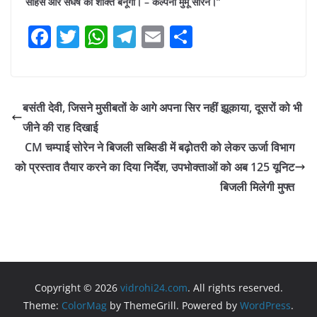
साहस और संघर्ष की शक्ति बनूंगी। – कल्पना मुर्मू सोरेन।”
F
T
W
T
E
S
a
w
h
el
m
h
c
itt
at
e
ai
ar
e
er
s
gr
l
e
बसंती देवी, जिसने मुसीबतों के आगे अपना सिर नहीं झूकाया, दूसरों को भी
b
A
a
जीने की राह दिखाई
o
p
m
CM चम्पाई सोरेन ने बिजली सब्सिडी में बढ़ोतरी को लेकर ऊर्जा विभाग
o
p
को प्रस्ताव तैयार करने का दिया निर्देश, उपभोक्ताओं को अब 125 यूनिट
बिजली मिलेगी मुफ्त
k
Copyright © 2026
vidrohi24.com
. All rights reserved.
Theme:
ColorMag
by ThemeGrill. Powered by
WordPress
.