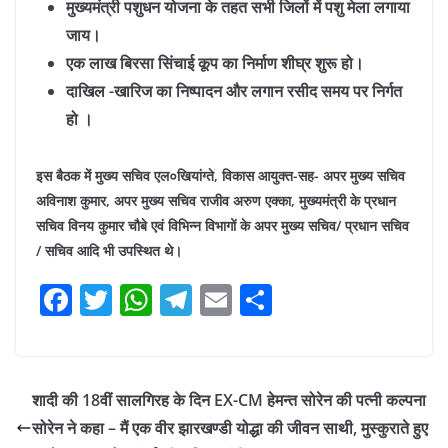
मुख्यमंत्री पशुधन योजना के तहत सभी जिलों में पशु मेला लगाया
जाय।
एक लाख बिरसा सिंचाई कूप का निर्माण शीघ्र शुरू हो।
दाखिल -खारिज का निष्पादन और लगान रसीद समय पर निर्गत
हो ।
इस बैठक में मुख्य सचिव एल०खियांग्ते, विकास आयुक्त-सह- अपर मुख्य सचिव
अविनाश कुमार, अपर मुख्य सचिव राजीव अरुण एक्का, मुख्यमंत्री के प्रधान
सचिव विनय कुमार चौबे एवं विभिन्न विभागों के अपर मुख्य सचिव/ प्रधान सचिव
/ सचिव आदि भी उपस्थित थे।
F
T
W
T
E
S
a
w
h
el
m
h
c
itt
at
e
ai
ar
e
er
s
gr
l
e
शादी की 18वीं सालगिरह के दिन EX-CM हेमन्त सोरेन की पत्नी कल्पना
b
A
a
सोरेन ने कहा – मैं एक वीर झारखण्डी योद्धा की जीवन साथी, मुस्कुराते हुए