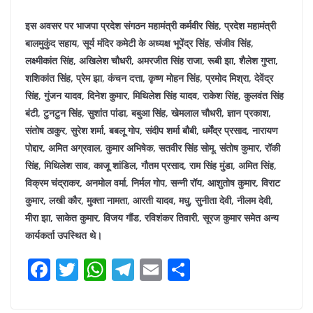
इस अवसर पर भाजपा प्रदेश संगठन महामंत्री कर्मवीर सिंह, प्रदेश महामंत्री
बालमुकुंद सहाय, सूर्य मंदिर कमेटी के अध्यक्ष भूपेंद्र सिंह, संजीव सिंह,
लक्ष्मीकांत सिंह, अखिलेश चौधरी, अमरजीत सिंह राजा, रूबी झा, शैलेश गुप्ता,
शशिकांत सिंह, प्रेम झा, कंचन दत्ता, कृष्ण मोहन सिंह, प्रमोद मिश्रा, देवेंद्र
सिंह, गुंजन यादव, दिनेश कुमार, मिथिलेश सिंह यादव, राकेश सिंह, कुलवंत सिंह
बंटी, टुनटुन सिंह, सुशांत पांडा, बबुआ सिंह, खेमलाल चौधरी, ज्ञान प्रकाश,
संतोष ठाकुर, सुरेश शर्मा, बबलू गोप, संदीप शर्मा बौबी, धर्मेंद्र प्रसाद, नारायण
पोद्दार, अमित अग्रवाल, कुमार अभिषेक, सतवीर सिंह सोमू, संतोष कुमार, रॉकी
सिंह, मिथिलेश साव, काजू शांडिल, गौतम प्रसाद, राम सिंह मुंडा, अमित सिंह,
विक्रम चंद्राकर, अनमोल वर्मा, निर्मल गोप, सन्नी रॉय, आशुतोष कुमार, विराट
कुमार, लखी कौर, मुक्ता नामता, आरती यादव, मधु, सुनीता देवी, नीलम देवी,
मीरा झा, साकेत कुमार, विजय गौंड, रविशंकर तिवारी, सूरज कुमार समेत अन्य
कार्यकर्ता उपस्थित थे।
F
T
W
T
E
S
a
w
h
el
m
h