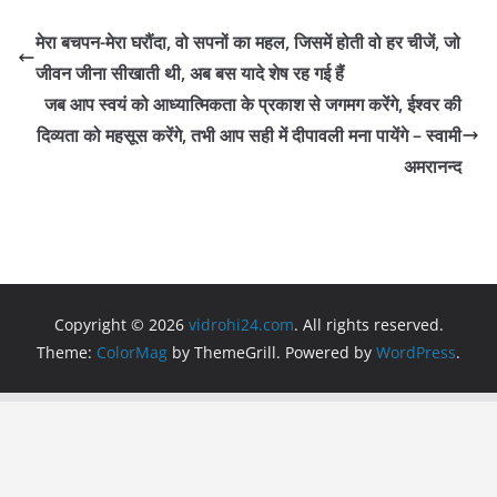
c
itt
at
e
ai
ar
e
er
s
gr
l
e
मेरा बचपन-मेरा घरौंदा, वो सपनों का महल, जिसमें होती वो हर चीजें, जो
b
A
a
जीवन जीना सीखाती थी, अब बस यादे शेष रह गई हैं
o
p
m
जब आप स्वयं को आध्यात्मिकता के प्रकाश से जगमग करेंगे, ईश्वर की
o
p
दिव्यता को महसूस करेंगे, तभी आप सही में दीपावली मना पायेंगे – स्वामी
अमरानन्द
k
Copyright © 2026
vidrohi24.com
. All rights reserved.
Theme:
ColorMag
by ThemeGrill. Powered by
WordPress
.