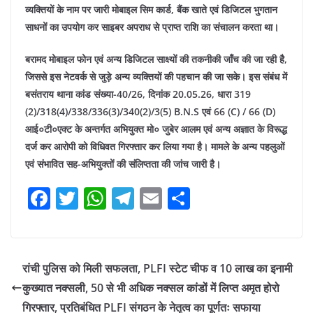
व्यक्तियों के नाम पर जारी मोबाइल सिम कार्ड, बैंक खाते एवं डिजिटल भुगतान
साधनों का उपयोग कर साइबर अपराध से प्राप्त राशि का संचालन करता था।
बरामद मोबाइल फोन एवं अन्य डिजिटल साक्ष्यों की तकनीकी जाँच की जा रही है,
जिससे इस नेटवर्क से जुड़े अन्य व्यक्तियों की पहचान की जा सके। इस संबंध में
बसंतराय थाना कांड संख्या-40/26, दिनांक 20.05.26, धारा 319
(2)/318(4)/338/336(3)/340(2)/3(5) B.N.S एवं 66 (C) / 66 (D)
आई०टी०एक्ट के अन्तर्गत अभियुक्त मो० जुबेर आलम एवं अन्य अज्ञात के विरूद्ध
दर्ज कर आरोपी को विधिवत गिरफ्तार कर लिया गया है। मामले के अन्य पहलुओं
एवं संभावित सह-अभियुक्तों की संलिप्तता की जांच जारी है।
F
T
W
T
E
S
a
w
h
el
m
h
c
itt
at
e
ai
ar
e
er
s
gr
l
e
रांची पुलिस को मिली सफलता, PLFI स्टेट चीफ व 10 लाख का इनामी
b
A
a
कुख्यात नक्सली, 50 से भी अधिक नक्सल कांडों में लिप्त अमृत होरो
o
p
m
गिरफ्तार, प्रतिबंधित PLFI संगठन के नेतृत्व का पूर्णतः सफाया