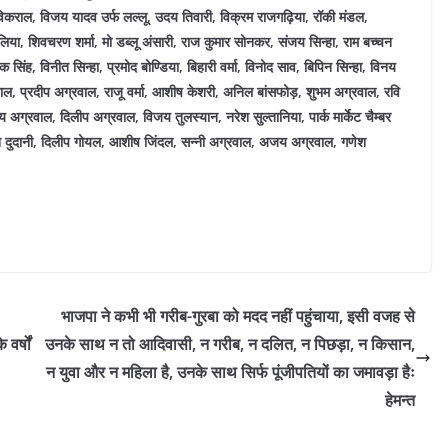
िकराल, विजय यादव उर्फ लल्लू, उदय तिवारी, विक्रम राजगढ़िया, रॉकी मंडल,
लिया, शिवचरण शर्मा, मो डब्लू अंसारी, राज कुमार सोनकर, संजय सिन्हा, राम बच्चन
 सिंह, विनीत सिन्हा, प्रमोद बोण्डिया, बिहारी वर्मा, विनोद साव, बिपिन सिन्हा, विनय
रवाल, प्रदीप अग्रवाल, राजू वर्मा, आशीष केशरी, अनिल बांसफोड़, शुभम अग्रवाल, रवि
ग्रवाल, दिलीप अग्रवाल, विजय तुलस्यान, नरेश सुल्तानिया, पार्क मार्केट चैम्बर
ेश दुदानी, दिलीप गोयल, आशीष जिंदल, सन्नी अग्रवाल, अजय अग्रवाल, गणेश
भाजपा ने कभी भी गरीब-गुरबा को मदद नहीं पहुंचाया, इसी वजह से
वर्षों
उनके साथ न तो आदिवासी, न गरीब, न दलित, न पिछड़ा, न किसान,
न युवा और न महिला है, उनके साथ सिर्फ पूंजीपतियों का जमावड़ा हैः
हेमन्त