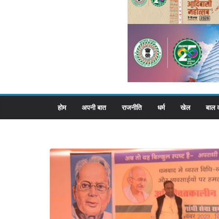
होम
अपनी बात
राजनीति
धर्म
खेल
बाल 