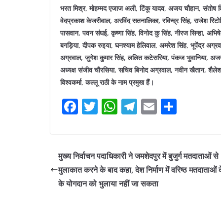
भरत मिश्र, मोहम्मद एजाज अली, टिंकू यादव, अजय चौहान, संतोष व
वेदप्रकाश केजरीवाल, अरविंद सतनालिका, रविन्द्र सिंह, राजेश रिटो
पासवान, पवन संघई, कृष्णा सिंह, विनोद कु सिंह, नीरज सिन्हा, अभिषेक
बगड़िया, दीपक रुइया, घनश्याम हेलिवाल, अमरेश सिंह, भूपेंद्र अग्
अग्रवाल, जुगेश कुमार सिंह, ललित कटेसरिया, पंकज भुवानिया, अजय अ
अध्यक्ष संजीव चौरसिया, सचिव बिनोद अग्रवाल, नवीन खैतान, शैल
विश्वकर्मा, कल्लू राठी के नाम प्रमुख हैं।
F
T
W
T
E
S
a
w
h
el
m
h
c
itt
at
e
ai
ar
e
er
s
gr
l
e
मुख्य निर्वाचन पदाधिकारी ने जमशेदपुर में बुजुर्ग मतदाताओं से
b
A
a
मुलाकात करने के बाद कहा, देश निर्माण में वरिष्ठ मतदाताओं के 
o
p
m
के योगदान को भुलाया नहीं जा सकता
o
p
k