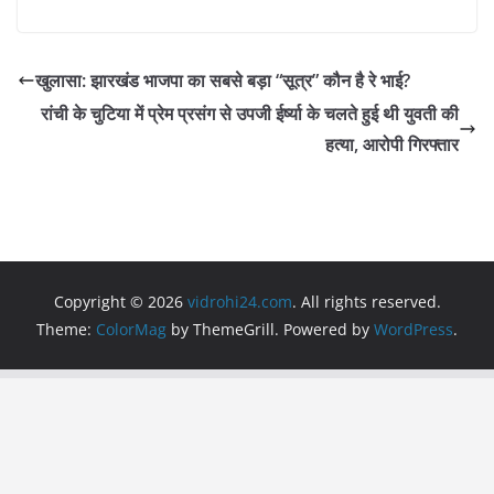
a
w
h
el
m
h
c
itt
at
e
ai
ar
e
er
s
gr
l
e
खुलासा: झारखंड भाजपा का सबसे बड़ा “सूत्र” कौन है रे भाई?
b
A
a
रांची के चुटिया में प्रेम प्रसंग से उपजी ईर्ष्या के चलते हुई थी युवती की
o
p
m
हत्या, आरोपी गिरफ्तार
o
p
k
Copyright © 2026
vidrohi24.com
. All rights reserved.
Theme:
ColorMag
by ThemeGrill. Powered by
WordPress
.