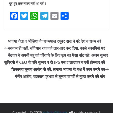
दूर-दूर तक नजर नहीं आ रही।
F
T
W
T
E
S
a
w
h
el
m
h
c
itt
at
e
ai
ar
e
er
s
gr
l
e
भाजपा नेता व ओडिशा के राज्यपाल रघुवर दास ने पूरे देश व राज्य को
b
A
a
बदनाम ही नहीं, संविधान तक को तार-तार कर दिया, काले स्कार्पियो पर
o
p
m
बैठकर वे अपनी बहू को जीताने के लिए बूथ का पैसा बांट रहेः अजय कुमार
o
p
सुप्रियो ने CEO के रवि कुमार व दो IPS एस ए लाटकर व एवी होमकर की
शिकायत चुनाव आयोग से की, लगाया भाजपा के पक्ष में काम करने का
k
गंभीर आरोप, तत्काल प्रभाव से चुनाव कार्यों से मुक्त करने की मांग
Copyright © 2026
vidrohi24.com
. All rights reserved.