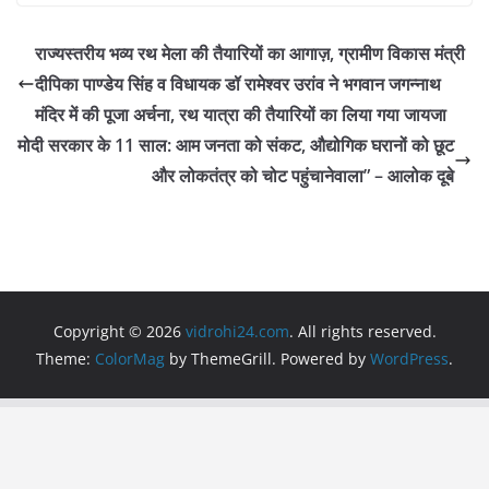
c
itt
at
e
ai
ar
e
er
s
gr
l
e
राज्यस्तरीय भव्य रथ मेला की तैयारियों का आगाज़, ग्रामीण विकास मंत्री
b
A
a
दीपिका पाण्डेय सिंह व विधायक डॉ रामेश्वर उरांव ने भगवान जगन्नाथ
o
p
m
मंदिर में की पूजा अर्चना, रथ यात्रा की तैयारियों का लिया गया जायजा
o
p
मोदी सरकार के 11 साल: आम जनता को संकट, औद्योगिक घरानों को छूट
और लोकतंत्र को चोट पहुंचानेवाला” – आलोक दूबे
k
Copyright © 2026
vidrohi24.com
. All rights reserved.
Theme:
ColorMag
by ThemeGrill. Powered by
WordPress
.