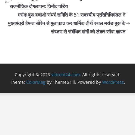
b
A
a
राजनीतिक दोगलापनः विनोद पांडेय
o
p
m
मरांङ बुरू बचाओ संघर्ष समिति के 51 सदस्यीय प्रतिनिधिमंडल ने
o
p
मुख्यमंत्री हेमन्त सोरेन से मुलाकात कर धार्मिक तीर्थ स्थल मरांङ बुरू के
संरक्षण से संबंधित मांगों को लेकर सौंपा ज्ञापन
k
Copyright © 2026
vidrohi24.com
. All rights reserved.
Theme:
ColorMag
by ThemeGrill. Powered by
WordPress
.