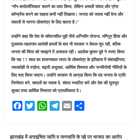
‘नॉन-बायोलॉजिकल’ बताने का दावा किया, लेकिन असली संवाद और प्रेस
कॉन्फ्रेंस करने का साहस कभी नहीं दिखाया। जनता को जवाब नहीं देना और
सवालों से भागना लोकतंत्र के लिए खतरा है।”
उन्होंने कहा कि देश के संवेदनशील मुद्दों जैसे अग्निवीर योजना, मणिपुर हिंसा और
पुलवामा-पहलगाम आतंकी हमलों के बाद भी सरकार न केवल चुप रही, बल्कि
जनता की चिंता को समझने में असफल रही। आलोक कुमार दूबे ने स्पष्ट किया
कि यह 11 साल का शासनकाल भारत के लोकतंत्र के इतिहास में संवादहीनता,
जवाबदेही से परहेज, बढ़ती असुरक्षा, आर्थिक विषमता और जनविरोधी नीतियों के
लिए याद किया जाएगा। उन्होंने सरकार से आग्रह किया कि वह जनता के प्रति
जिम्मेदार बने, सवालों का जवाब दे, संवाद स्थापित करे और देश की मूलभूत
सुरक्षा तथा आर्थिक स्थिरता को प्राथमिकता दे।
F
T
W
T
E
S
a
w
h
el
m
h
c
itt
at
e
ai
ar
e
er
s
gr
l
e
झारखंड में अनुसूचित जाति व जनजाति के मुद्दे पर भाजपा का आरोप