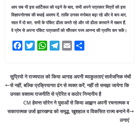
आप सब भी इस आर्टिकल को पढ़ने के बाद, सभी अपने पत्रकार मित्रों को इस
विज्ञापनोत्सव की बधाई अवश्य दें, ताकि उनका मनोबल बढ़ा रहे और वे बार-बार,
साल में दो बार, सभी के पॉकेट ढीला करते रहे और जो ढीला करवाने में सक्षम हैं,
वे प्रेम से अपना पॉकेट पत्रकारों को सौंपकर परम आनन्द की प्राप्ति कर सकें।
F
T
W
T
E
S
a
w
h
el
m
h
c
itt
at
e
ai
ar
e
er
s
gr
l
e
सुप्रियो ने राज्यपाल को किया आगाह अपनी व्याकुलताएं सार्वजनिक मंचों
b
A
a
से नहीं, बल्कि प्रक्रियागत ढंग से व्यक्त करें, नहीं तो समझा जायेगा कि
o
p
m
उनका वक्तव्य राजनीति से प्रेरित व कठोर निन्दनीय है
o
p
CM हेमन्त सोरेन ने युवाओं से किया आह्वान अपनी रचनात्मक व
सकारात्मक उर्जा झारखण्ड को समृद्ध, खुशहाल व विकसित राज्य बनाने में
k
लगाएं