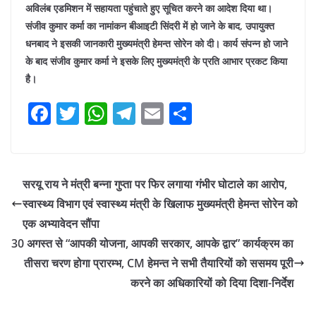
अविलंब एडमिशन में सहायता पहुंचाते हुए सूचित करने का आदेश दिया था।
संजीव कुमार कर्मा का नामांकन बीआइटी सिंदरी में हो जाने के बाद, उपायुक्त
धनबाद ने इसकी जानकारी मुख्यमंत्री हेमन्त सोरेन को दी। कार्य संपन्न हो जाने
के बाद संजीव कुमार कर्मा ने इसके लिए मुख्यमंत्री के प्रति आभार प्रकट किया
है।
F
T
W
T
E
S
a
w
h
el
m
h
c
itt
at
e
ai
ar
e
er
s
gr
l
e
सरयू राय ने मंत्री बन्ना गुप्ता पर फिर लगाया गंभीर घोटाले का आरोप,
b
A
a
स्वास्थ्य विभाग एवं स्वास्थ्य मंत्री के खिलाफ मुख्यमंत्री हेमन्त सोरेन को
o
p
m
एक अभ्यावेदन सौंपा
o
p
30 अगस्त से “आपकी योजना, आपकी सरकार, आपके द्वार” कार्यक्रम का
तीसरा चरण होगा प्रारम्भ, CM हेमन्त ने सभी तैयारियों को ससमय पूरी
k
करने का अधिकारियों को दिया दिशा-निर्देश