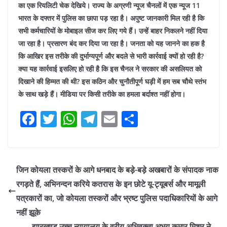
का एक रियलिटी चेक देखिये। राज्य के अग्रणी न्यूज चैनलों में एक न्यूज 11
भारत के दफ्तर में पुलिस का छापा पड़ रहा है। अपुष्ट जानकारी मिल रही है कि
सभी कर्मचारियों के मोबाइल सीज कर लिए गये हैं। उन्हें बाहर निकलने नहीं दिया
जा रहा है। प्रसारण बंद कर दिया जा रहा है। जनता को यह जानने का हक है
कि आखिर इस तरीके की दुर्भाग्यपूर्ण और बदले से भारी कार्रवाई क्यों हो रही है?
क्या यह कार्रवाई इसलिए हो रही है कि इस चैनल ने सरकार की असलियत को
दिखाने की हिम्मत की थी? इस कठिन और चुनौतीपूर्ण घड़ी में हम सब चौथे स्तंभ
के साथ खड़े हैं। मीडिया पर किसी तरीके का हमला बर्दाश्त नहीं होगा।
F
T
W
T
E
S
a
w
h
el
m
h
c
itt
at
e
ai
ar
e
er
s
gr
l
e
जिन कोयला तस्करों के आगे धनबाद के बड़े-बड़े अखबारों के संपादक नाक
b
A
a
रगड़ते हैं, अभिनन्दन करिये कतरास के इन छोटे यू-ट्यूबर्स और मामूली
o
p
m
पत्रकारों का, जो कोयला तस्करों और भ्रष्ट पुलिस पदाधिकारियों के आगे
o
p
नहीं झूके
झारखण्ड उच्च न्यायालय के वरीय अधिवक्ता अभय कुमार मिश्र ने