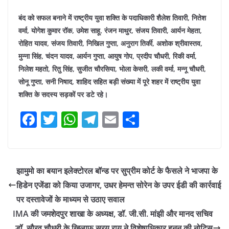
बंद को सफल बनाने में राष्ट्रीय युवा शक्ति के पदाधिकारी शैलेश तिवारी, नितेश
वर्मा, योगेश कुमार रॉक, उमेश साहू, रंजन माथुर, संजय तिवारी, आर्यन मेहता,
रोहित यादव, संजय तिवारी, निखिल गुप्ता, अनुराग तिर्की, अशोक श्रीवास्तव,
मुन्ना सिंह, चंदन यादव, आर्यन गुप्ता, आयुष गोप, प्रदीप चौधरी, रिकी वर्मा,
निलेश महतो, रितु सिंह, सुजीत चौरसिया, भोला केसरी, लकी वर्मा, मन्नू चौधरी,
सोनू गुप्ता, सनी निषाद, शाहिद सहित बड़ी संख्या में पूरे शहर में राष्ट्रीय युवा
शक्ति के सदस्य सड़कों पर डटे रहे।
F
T
W
T
E
S
a
w
h
el
m
h
c
itt
at
e
ai
ar
e
er
s
gr
l
e
झामुमो का बयान इलेक्टोरल बॉन्ड पर सुप्रीम कोर्ट के फैसले ने भाजपा के
b
A
a
हिडेन एजेंडा को किया उजागर, उधर हेमन्त सोरेन के उपर ईडी की कार्रवाई
o
p
m
पर दस्तावेजों के माध्यम से उठाए सवाल
o
p
IMA की जमशेदपुर शाखा के अध्यक्ष, डॉ. जी.सी. मांझी और मानद सचिव
डॉ. सौरव चौधरी के खिलाफ सरयू राय ने विशेषाधिकार हनन की नोटिस