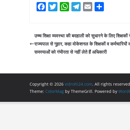
F
T
W
T
E
S
a
w
h
el
m
h
c
itt
at
e
ai
ar
e
er
s
gr
l
e
उच्च शिक्षा व्यवस्था की बदहाली को सुधारने के लिए शिक्षकों 
b
A
a
राज्यपाल से गुहार, कहा वोकेशनल के शिक्षकों व कर्मचारियों 
o
p
m
समस्याओं को गंभीरता से नहीं लेते हैं अधिकारी
o
p
k
Copyright © 2026
vidrohi24.com
. All rights reserved
Theme:
ColorMag
by ThemeGrill. Powered by
WordP