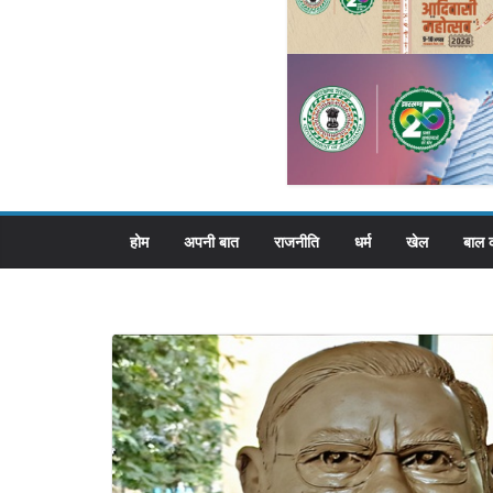
होम
अपनी बात
राजनीति
धर्म
खेल
बाल 