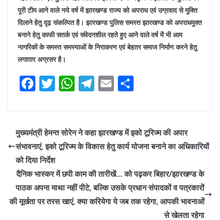
पूरी टीम आने वाले नये वर्ष में झारखण्ड राज्य को अपराध एवं उग्रवाद से मुक्ति
दिलाने हेतु दृढ़ संकल्पित है। झारखण्ड पुलिस समस्त झारखण्ड को अपराधमुक्त
बनाने हेतु काफी सतर्क एवं संवेदनशील रहते हुए आने वाले वर्ष में भी आम
नागरिकों के समस्त समस्याओं के निराकरण एवं बेहतर समाज निर्माण करने हेतु
लगातार अग्रसर है।
F
T
W
T
E
S
a
w
h
el
m
h
c
itt
at
e
ai
ar
e
er
s
gr
l
e
मुख्यमंत्री हेमन्त सोरेन ने कहा झारखण्ड में इको टूरिज्म की अपार
b
A
a
संभावनाएं, इको टूरिज्म के विकास हेतु कार्य योजना बनाने का अधिकारियों
o
p
m
को दिया निर्देश
o
p
दैनिक भास्कर में छपी काम की तारीखें… को पढ़कर बिहार/झारखण्ड के
पाठक अपना माथा नहीं पीटे, बल्कि उसके प्रधान संपादकों व पत्रकारों
k
की मूर्खता पर तरस खाएं, क्या करियेगा ये जब तक रहेगा, आपकी भावनाओं
से खेलता रहेगा