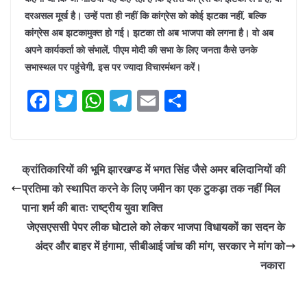
दरअसल मूर्ख है। उन्हें पता ही नहीं कि कांग्रेस को कोई झटका नहीं, बल्कि
कांग्रेस अब झटकामुक्त हो गई। झटका तो अब भाजपा को लगना है। वो अब
अपने कार्यकर्ता को संभालें, पीएम मोदी की सभा के लिए जनता कैसे उनके
सभास्थल पर पहुंचेगी, इस पर ज्यादा विचारमंथन करें।
F
T
W
T
E
S
a
w
h
el
m
h
c
itt
at
e
ai
ar
e
er
s
gr
l
e
क्रांतिकारियों की भूमि झारखण्ड में भगत सिंह जैसे अमर बलिदानियों की
b
A
a
प्रतिमा को स्थापित करने के लिए जमीन का एक टुकड़ा तक नहीं मिल
o
p
m
पाना शर्म की बातः राष्ट्रीय युवा शक्ति
o
p
जेएसएससी पेपर लीक घोटाले को लेकर भाजपा विधायकों का सदन के
अंदर और बाहर में हंगामा, सीबीआई जांच की मांग, सरकार ने मांग को
k
नकारा