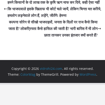
e
er
s
gr
l
e
हमने किसानों के दो लाख तक के कृषि ऋण माफ कर दिये, कही ऐसा नहीं
b
A
a
कि भाजपावाले इसके खिलाफ भी कोर्ट चले जायें, लेकिन चिन्ता मत करिये,
o
p
m
हमलोग लड़नेवाले लोग हैं, लड़ेंगे, जीतेंगेः हेमन्त
o
p
कल्पना सोरेन से सीखो भाजपाइयों, जनता के दिलों पर राज कैसे किया
जाता है? लोकप्रियता कैसे हासिल की जाती है? भारी बारिश में भी लोग
k
छाता तानकर उनका इंतजार क्यों करते हैं?
Copyright © 2026
vidrohi24.com
. All rights reserved.
Theme:
ColorMag
by ThemeGrill. Powered by
WordPress
.