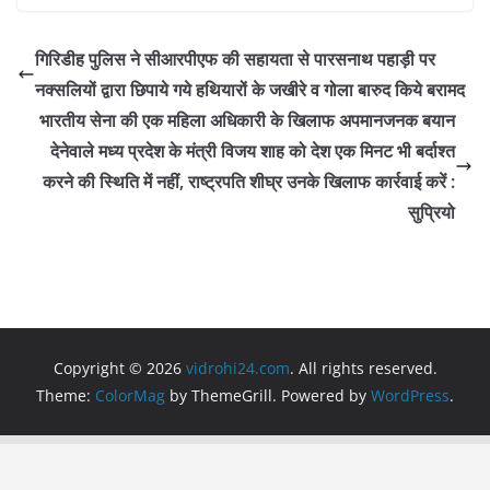
c
itt
at
e
ai
ar
e
er
s
gr
l
e
गिरिडीह पुलिस ने सीआरपीएफ की सहायता से पारसनाथ पहाड़ी पर
b
A
a
नक्सलियों द्वारा छिपाये गये हथियारों के जखीरे व गोला बारुद किये बरामद
o
p
m
भारतीय सेना की एक महिला अधिकारी के खिलाफ अपमानजनक बयान
o
p
देनेवाले मध्य प्रदेश के मंत्री विजय शाह को देश एक मिनट भी बर्दाश्त
करने की स्थिति में नहीं, राष्ट्रपति शीघ्र उनके खिलाफ कार्रवाई करें :
k
सुप्रियो
Copyright © 2026
vidrohi24.com
. All rights reserved.
Theme:
ColorMag
by ThemeGrill. Powered by
WordPress
.