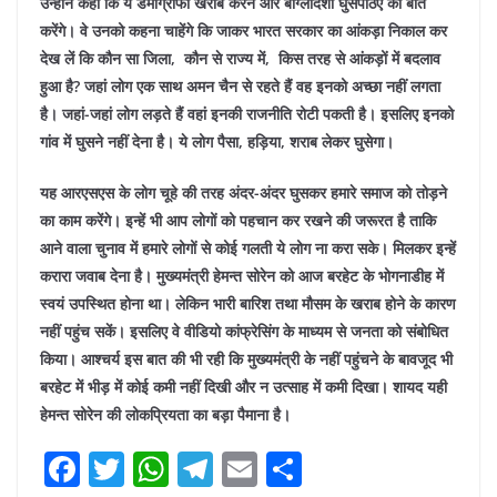
उन्होंने कहा कि ये डेमोग्राफी खराब करने और बांग्लादेशी घुसपैठिए की बात
करेंगे। वे उनको कहना चाहेंगे कि जाकर भारत सरकार का आंकड़ा निकाल कर
देख लें कि कौन सा जिला, कौन से राज्य में, किस तरह से आंकड़ों में बदलाव
हुआ है?
जहां लोग एक साथ अमन चैन से रहते हैं वह इनको अच्छा नहीं लगता
है। जहां-जहां लोग लड़ते हैं वहां इनकी राजनीति रोटी पकती है। इसलिए इनको
गांव में घुसने नहीं देना है। ये लोग पैसा, हड़िया, शराब लेकर घुसेगा।
यह आरएसएस के लोग चूहे की तरह अंदर-अंदर घुसकर हमारे समाज को तोड़ने
का काम करेंगे। इन्हें भी आप लोगों को पहचान कर रखने की जरूरत है ताकि
आने वाला चुनाव में हमारे लोगों से कोई गलती ये लोग ना करा सके। मिलकर इन्हें
करारा जवाब देना है। मुख्यमंत्री हेमन्त सोरेन को आज बरहेट के भोगनाडीह में
स्वयं उपस्थित होना था। लेकिन भारी बारिश तथा मौसम के खराब होने के कारण
नहीं पहुंच सकें। इसलिए वे वीडियो कांफ्रेसिंग के माध्यम से जनता को संबोधित
किया। आश्चर्य इस बात की भी रही कि मुख्यमंत्री के नहीं पहुंचने के बावजूद भी
बरहेट में भीड़ में कोई कमी नहीं दिखी और न उत्साह में कमी दिखा। शायद यही
हेमन्त सोरेन की लोकप्रियता का बड़ा पैमाना है।
F
T
W
T
E
S