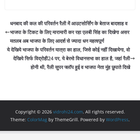
a
w
h
el
m
h
c
itt
at
e
ai
ar
e
er
s
gr
l
e
धनबाद की कल की परिवर्तन रैली में आउटसोर्सिंग के बेताज बादशाह व
b
A
a
भाजपा के टिकट के लिए मारामारी कर रहा एलबी सिंह का दिखेगा असर
o
p
m
मतलब अब भाजपा के लिए आदर्श से ज्यादा धन महत्वपूर्ण
o
p
ये देखिये भाजपा के परिवर्तन यात्रा का हाल, जिसे कोई नहीं दिखायेगा, वो
देखिये सिर्फ विद्रोही24 पर, ये बेरमो विधानसभा का हाल है, जहां रैली
k
होनी थी, रैली सुपर फ्लॉप हुई व भाजपा नेता मुंह छुपाते दिखे
Copyright © 2026
vidrohi24.com
. All rights reserved.
Theme:
ColorMag
by ThemeGrill. Powered by
WordPress
.