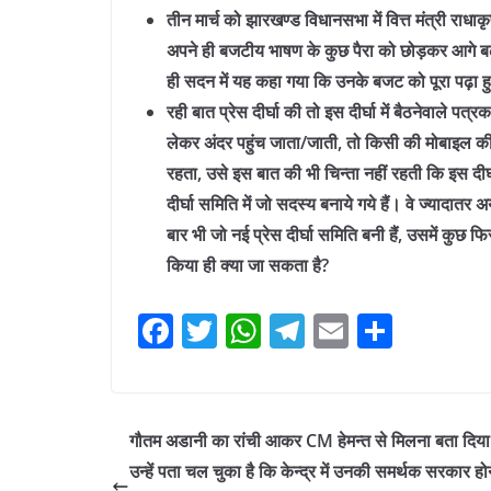
तीन मार्च को झारखण्ड विधानसभा में वित्त मंत्री राध
अपने ही बजटीय भाषण के कुछ पैरा को छोड़कर आगे बढ़
ही सदन में यह कहा गया कि उनके बजट को पूरा पढ़ा
रही बात प्रेस दीर्घा की तो इस दीर्घा में बैठनेवाले प
लेकर अंदर पहुंच जाता/जाती, तो किसी की मोबाइल की 
रहता, उसे इस बात की भी चिन्ता नहीं रहती कि इस दीर्
दीर्घा समिति में जो सदस्य बनाये गये हैं। वे ज्यादात
बार भी जो नई प्रेस दीर्घा समिति बनी हैं, उसमें कुछ फि
किया ही क्या जा सकता है?
F
T
W
T
E
S
a
w
h
el
m
h
c
itt
at
e
ai
ar
e
er
s
gr
l
e
गौतम अडानी का रांची आकर CM हेमन्त से मिलना बता दिया
b
A
a
उन्हें पता चल चुका है कि केन्द्र में उनकी समर्थक सरकार होन