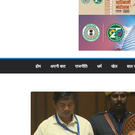
होम
अपनी बात
राजनीति
धर्म
खेल
बाल 