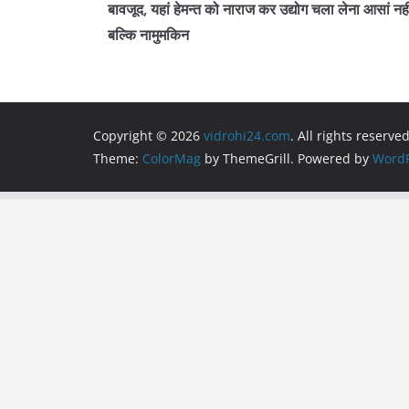
o
p
m
बावजूद, यहां हेमन्त को नाराज कर उद्योग चला लेना आसां नही
o
p
बल्कि नामुमकिन
k
Copyright © 2026
vidrohi24.com
. All rights reserved
Theme:
ColorMag
by ThemeGrill. Powered by
WordP