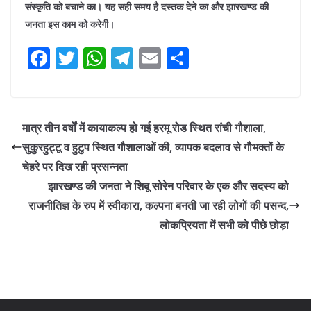
संस्कृति को बचाने का। यह सही समय है दस्तक देने का और झारखण्ड की
जनता इस काम को करेगी।
F
T
W
T
E
S
a
w
h
el
m
h
c
itt
at
e
ai
ar
e
er
s
gr
l
e
मात्र तीन वर्षों में कायाकल्प हो गई हरमू रोड स्थित रांची गौशाला,
b
A
a
सुकुरहुट्टू व हुटुप स्थित गौशालाओं की, व्यापक बदलाव से गौभक्तों के
o
p
m
चेहरे पर दिख रही प्रसन्नता
o
p
झारखण्ड की जनता ने शिबू सोरेन परिवार के एक और सदस्य को
राजनीतिज्ञ के रुप में स्वीकारा, कल्पना बनती जा रही लोगों की पसन्द,
k
लोकप्रियता में सभी को पीछे छोड़ा