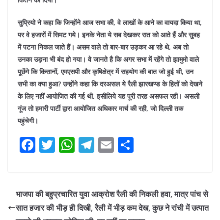
सुप्रियो ने कहा कि जिन्होंने आज सभा की, वे लाखों के आने का वायदा किया था,
पर वे हजारों में सिमट गये। इनके नेता ये सब देखकर रात को आते हैं और सुबह
में पटना निकल जाते हैं। असम वाले तो बार-बार उड़कर आ रहे थे, अब तो
उनका उड़ना भी बंद हो गया। वे जानते है कि अगर सभा में रहेंगे तो झामुमो वाले
पूछेंगे कि किसानों, एमएसपी और कृषिक्षेत्र में सहयोग की बात जो हुई थी, उन
सभी का क्या हुआ? उन्होंने कहा कि दरअसल ये रैली झारखण्ड के हितों को देखने
के लिए नहीं आयोजित की गई थी, इसीलिये यह पूरी तरह असफल रही। असली
गूंज तो हमारी पार्टी द्वारा आयोजित अधिकार मार्च की रही, जो दिल्ली तक
पहुंचेगी।
F
T
W
T
E
S
a
w
h
el
m
h
c
itt
at
e
ai
ar
e
er
s
gr
l
e
भाजपा की बहुप्रचारित युवा आक्रोश रैली की निकली हवा, मात्र पांच से
b
A
a
सात हजार की भीड़ ही दिखी, रैली में भीड़ कम देख, कुछ ने रांची में उत्पात