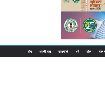
होम
अपनी बात
राजनीति
धर्म
खेल
बाल 