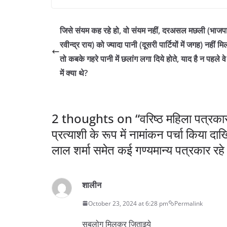
c
itt
at
e
ai
ar
e
er
s
gr
l
e
जिसे संयम कह रहे हो, वो संयम नहीं, दरअसल मछली (भाजपा
b
A
a
रवीन्द्र राय) को ज्यादा पानी (दूसरी पार्टियों में जगह) नहीं मि
o
p
m
तो कबके गहरे पानी में छलांग लगा दिये होते, याद है न पहले व
o
p
में क्या थे?
k
2 thoughts on “
वरिष्ठ महिला पत्रका
प्रत्याशी के रूप में नामांकन पर्चा किया 
लाल शर्मा समेत कई गण्यमान्य पत्रकार रह
शालीन
October 23, 2024 at 6:28 pm
Permalink
सबलोग मिलकर जिताइये