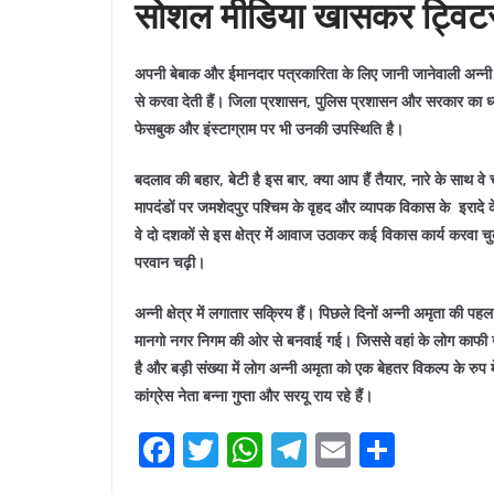
सोशल मीडिया खासकर ट्विटर 
अपनी बेबाक और ईमानदार पत्रकारिता के लिए जानी जानेवाली अन्नी अ
से करवा देती हैं। जिला प्रशासन, पुलिस प्रशासन और सरकार का ध्य
फेसबुक और इंस्टाग्राम पर भी उनकी उपस्थिति है।
बदलाव की बहार, बेटी है इस बार, क्या आप हैं तैयार, नारे के साथ वे च
मापदंडों पर जमशेदपुर पश्चिम के वृहद और व्यापक विकास के इरादे क
वे दो दशकों से इस क्षेत्र में आवाज उठाकर कई विकास कार्य करवा चुकी
परवान चढ़ी।
अन्नी क्षेत्र में लगातार सक्रिय हैं। पिछले दिनों अन्नी अमृता की
मानगो नगर निगम की ओर से बनवाई गई। जिससे वहां के लोग काफी खुश
है और बड़ी संख्या में लोग अन्नी अमृता को एक बेहतर विकल्प के रुप म
कांग्रेस नेता बन्ना गुप्ता और सरयू राय रहे हैं।
F
T
W
T
E
S
a
w
h
el
m
h