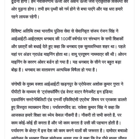
ढूंढना होगा। हमें नवीकरणीय ऊर्जा और अक्षय ऊर्जा जैसे प्राकृतिक विकल्पों की
ओर मुड़ना होगा। तभी हम पृथ्वी को गर्म होने से बचा पाएंगे और यह धरा हमारे
रहने लायक रहेगी।
विशिष्ट अतिथि तथा भारतीय पुलिस सेवा से सेवानिवृत संजय रंजन सिंह ने
आईआईटी-आईएसएम धनबाद की 100वीं वर्षगांठ पर संस्थान के सभी शिक्षकों
और छात्रों को बधाई देते हुए कहा कि धनबाद एक सुव्यवस्थित शहर था। पहले
यहां पर अंडर ग्राउंड माइनिंग होता था। वायु प्रदूषण नाममात्र की थी। ओपन
माइनिंग के कारण ओवर बर्डन हो गया है। यह धनबाद के सीने पर बहुत बड़ा
बोझ है। धनबाद का वातावरण अत्यधिक विषैला हो गया है।
संगोष्ठी के मुख्य वक्ता आईआईटी खड़गपुर के प्रोफेसर अशोक कुमार गुप्ता ने
पीपीटी के माध्यम से ‘ट्रांसफॉर्मिंग एंड वेस्ट वाटर मैनेजमेंट इन इंडिया:
एडवांसिंग सस्टेनेबिलिटी एंड एनर्जी एफिशिएंसी एप्रोच’ विषय पर प्रकाश डालते
हुए विस्तृत व्याख्यान दिया। पर्यावरणविद डा. राकेश कुमार सिंह ने कहा कि
आजकल हमारे शिक्षा का ध्येय केवल नौकरी है। नौकरी तो सभी करते है, पर
काम कोई-कोई ही करता है और जो काम करता है उसी की पहचान होती है।
पर्यावरण के क्षेत्र में इस देश को काम करने वालों की जरूरत है।
दामोदर बचाओ
आंदोलन के धनबाद जिला संयोजक अरुण राय ने कहा कि पेड़ पौधे मानव जीवन