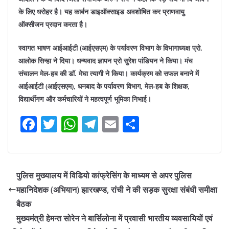
के लिए धरोहर है। यह कार्बन डाइऑक्साइड अवशोषित कर प्राणवायु
ऑक्सीजन प्रदान करता है।
स्वागत भाषण आईआईटी (आईएसएम) के पर्यावरण विभाग के विभागाध्यक्ष प्रो.
आलोक सिन्हा ने दिया। धन्यवाद ज्ञापन प्रो सुरेश पांडियन ने किया। मंच
संचालन मेल-हब की डॉ. मेघा त्यागी ने किया। कार्यक्रम को सफल बनाने में
आईआईटी (आईएसएम), धनबाद के पर्यावरण विभाग, मेल-हब के शिक्षक,
विद्यार्थीगण और कर्मचारियों ने महत्वपूर्ण भूमिका निभाई।
F
T
W
T
E
S
a
w
h
el
m
h
c
itt
at
e
ai
ar
e
er
s
gr
l
e
पुलिस मुख्यालय में विडियो कांफ्रेसिंग के माध्यम से अपर पुलिस
b
A
a
महानिदेशक (अभियान) झारखण्ड, रांची ने की सड़क सुरक्षा संबंधी समीक्षा
o
p
m
बैठक
o
p
मुख्यमंत्री हेमन्त सोरेन ने बार्सिलोना में प्रवासी भारतीय व्यवसायियों एवं