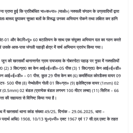
ा प्राप्त हुई कि प्रतिबंधित भा०क०पा० (माओ०) नक्सली संगठन के उग्रवादियों द्वारा
ें गोला-बारूद छुपाकर सुरक्षा बलों के विरूद्ध उनका अभियान रोकने तथा लक्षित कर हानि
थाना सैट-01 और के0रि०पु० 60 बटालियन के साथ एक संयुक्त अभियान दल का गठन करते
वं उसके आस-पास जंगली पहाड़ी क्षेत्र में सर्च अभियान प्रारंभ किया गया।
ून को खरसावाँ धानान्तर्गत ग्राम रायजामा के गोबरगोटा पहाड़ पर गुफा में नक्सलियों
5 कि0ग्रा0 (2) 3 कि0ग्रा0 का केन आई०ई०डी०-05 पीस (3) 1 कि0ग्रा0 केन आई०ई०डी०
ेन आई०ई०डी० – 01 पीस, कुल 29 पीस केन बम (6) कमर्शियल कोरडैक्स वायर 09
ोनेटर- 500 पीस (8) नेप्थोलीन गोली 01 कि०ग्रा० (9) इलेक्ट्रिक वायर (1mm) 02
बायर (0.5mm) 02 बंडल (प्रत्येक बंडल लगभग 100 मीटर लम्बा) (11) सिरिज – 66
्ता की सहायता से विनिष्ट किया गया है।
संबंध में खरसावां थाना कांड संख्या 49/25, दिनांक – 29.06.2025, धारा –
दार्थ अधि0 1908, 10/13 यू०ए०पी० एक्ट 1967 एवं 17 सी.एल.एक्ट के तहत