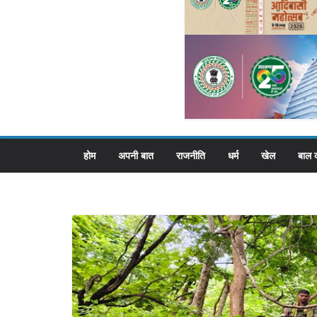
होम
अपनी बात
राजनीति
धर्म
खेल
बाल 