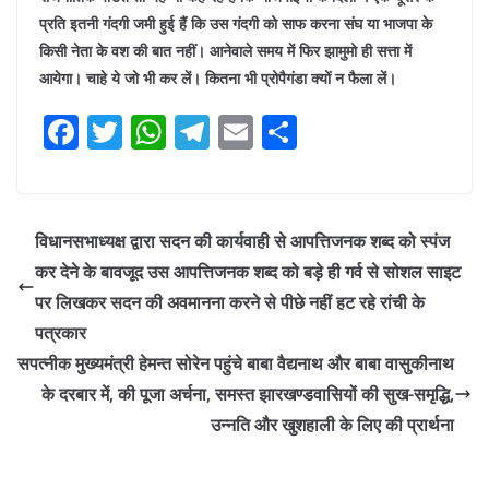
प्रति इतनी गंदगी जमी हुई हैं कि उस गंदगी को साफ करना संघ या भाजपा के
किसी नेता के वश की बात नहीं। आनेवाले समय में फिर झामुमो ही सत्ता में
आयेगा। चाहे ये जो भी कर लें। कितना भी प्रोपैगंडा क्यों न फैला लें।
F
T
W
T
E
S
a
w
h
el
m
h
c
itt
at
e
ai
ar
e
er
s
gr
l
e
विधानसभाध्यक्ष द्वारा सदन की कार्यवाही से आपत्तिजनक शब्द को स्पंज
b
A
a
कर देने के बावजूद उस आपत्तिजनक शब्द को बड़े ही गर्व से सोशल साइट
o
p
m
पर लिखकर सदन की अवमानना करने से पीछे नहीं हट रहे रांची के
o
p
पत्रकार
सपत्नीक मुख्यमंत्री हेमन्त सोरेन पहुंचे बाबा वैद्यनाथ और बाबा वासुकीनाथ
k
के दरबार में, की पूजा अर्चना, समस्त झारखण्डवासियों की सुख-समृद्धि,
उन्नति और खुशहाली के लिए की प्रार्थना