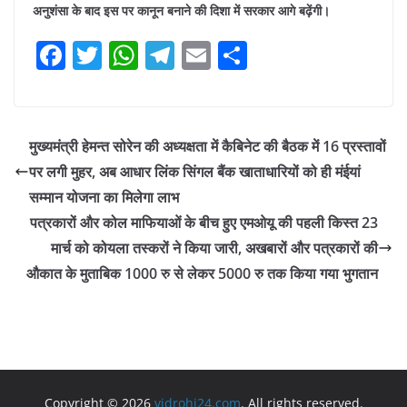
अनुशंसा के बाद इस पर कानून बनाने की दिशा में सरकार आगे बढ़ेंगी।
F
T
W
T
E
S
a
w
h
el
m
h
c
itt
at
e
ai
ar
e
er
s
gr
l
e
मुख्यमंत्री हेमन्त सोरेन की अध्यक्षता में कैबिनेट की बैठक में 16 प्रस्तावों
b
A
a
पर लगी मुहर, अब आधार लिंक सिंगल बैंक खाताधारियों को ही मंईयां
o
p
m
सम्मान योजना का मिलेगा लाभ
o
p
पत्रकारों और कोल माफियाओं के बीच हुए एमओयू की पहली किस्त 23
मार्च को कोयला तस्करों ने किया जारी, अखबारों और पत्रकारों की
k
औकात के मुताबिक 1000 रु से लेकर 5000 रु तक किया गया भुगतान
Copyright © 2026
vidrohi24.com
. All rights reserved.