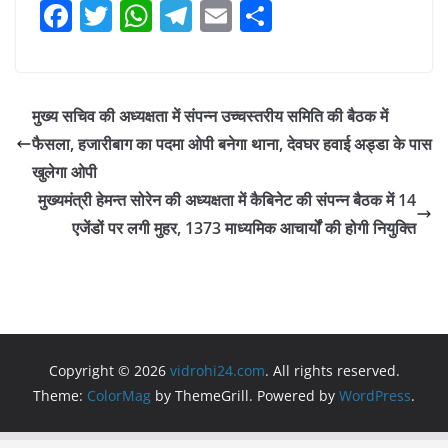
F
T
W
T
E
S
a
w
h
el
m
h
c
itt
at
e
ai
ar
e
er
s
gr
l
e
मुख्य सचिव की अध्यक्षता में संपन्न उच्चस्तरीय समिति की बैठक में
b
A
a
फैसला, हजारीबाग का पदमा ओपी बनेगा थाना, देवघर हवाई अड्डा के पास
o
p
m
खुलेगा ओपी
o
p
मुख्यमंत्री हेमन्त सोरेन की अध्यक्षता में कैबिनेट की संपन्न बैठक में 14
एजेंडों पर लगी मुहर, 1373 माध्यमिक आचार्यों की होगी नियुक्ति
k
Copyright © 2026
vidrohi24.com
. All rights reserved.
Theme:
ColorMag
by ThemeGrill. Powered by
WordPress
.