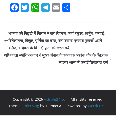
F
T
W
T
E
S
a
w
h
el
m
h
c
itt
at
e
ai
ar
e
er
s
gr
l
e
भाजपा को मिट्टी में मिलाने में लगे दिग्गज, जहां रघुवर, अर्जुन, चम्पाई,
b
A
a
दिनेशानन्द, विद्युत, पूर्णिमा का वास, वहां श्यामा प्रसाद मुखर्जी अपने
o
p
m
बलिदान दिवस के दिन दो फूल को तरस गये
o
p
अधिवक्ता ज्योति आनन्द ने मुखर संवाद के संपादक अशोक गोप के खिलाफ
साइबर थाना में कराई शिकायत दर्ज
k
Copyright © 2026
vidrohi24.com
. All rights reserved.
Theme:
ColorMag
by ThemeGrill. Powered by
WordPress
.