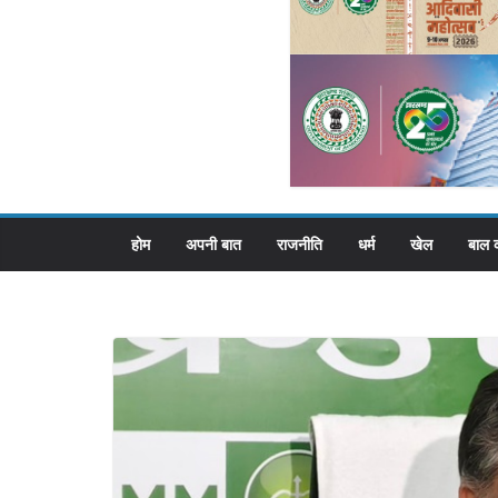
होम
अपनी बात
राजनीति
धर्म
खेल
बाल 