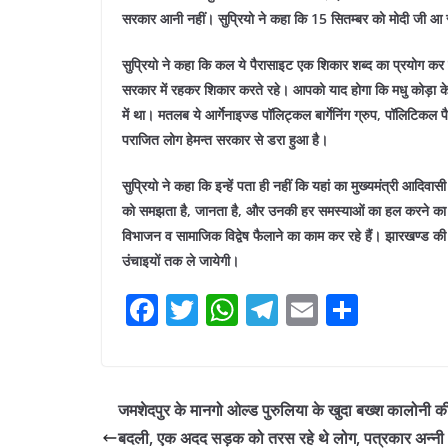
सरकार आनी नहीं। सुप्रियो ने कहा कि 15 सितम्बर को मोदी जी आ र
सुप्रियो ने कहा कि कल ये पैरासाइट एक शिकार शब्द का प्रयोग क
सरकार में रहकर शिकार करते रहे। आपको याद होगा कि मधु कोड़ा के 
में था। मतलब ये आर्गेनाइज्ड पॉलिट्कल बार्गेनिंग ग्रुप, पॉलिटिकल
पराजित लोग हेमन्त सरकार से डरा हुआ है।
सुप्रियो ने कहा कि इन्हें पता ही नहीं कि यहां का मुख्यमंत्री आदिवास
को समझता है, जानता है, और उनकी हर समस्याओं का हल करने का माद्
विभाजन व सामाजिक विद्वेष फैलाने का काम कर रहे हैं। झारखण्ड की
उंचाइयों तक ले जायेगी।
F
T
W
T
E
S
a
w
h
el
m
h
c
itt
at
e
ai
ar
e
er
s
gr
l
e
जमशेदपुर के मानगो ओल्ड पुरुलिया के खुदा बख्श कालोनी क
b
A
a
बदली, एक अदद सड़क को तरस रहे थे लोग, पत्रकार अन्नी 