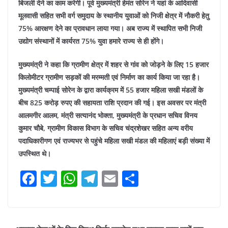
बिजली देने का काम करेगी। पूर्व मुख्यमंत्री हेमंत सोरेन ने यहां के आदिवासी
मूलवासी सहित सभी वर्ग समुदाय के स्थानीय युवाओं को निजी क्षेत्र में नौकरी हेतु
75% आरक्षण देने का प्रावधान लाया गया। अब राज्य में स्थापित सभी निजी
उद्योग संस्थानों में कार्यरत 75% युवा हमारे राज्य से ही होंगे।
मुख्यमंत्री ने कहा कि ग्रामीण क्षेत्र में शहर से गांव को जोड़ने के लिए 15 हजार
किलोमीटर ग्रामीण सड़कों की मरम्मती एवं निर्माण का कार्य किया जा रहा है।
मुख्यमंत्री चम्पाई सोरेन के द्वारा कार्यक्रम में 55 हजार महिला सखी मंडलों के
बीच 825 करोड़ रुपए की सहायता राशि प्रदान की गई।
इस अवसर पर मंत्री
आलमगीर आलम, मंत्री सत्यानंद भोक्ता, मुख्यमंत्री के प्रधान सचिव विनय
कुमार चौबे, ग्रामीण विकास विभाग के सचिव चंद्रशेखर सहित अन्य वरीय
पदाधिकारीगण एवं राज्यभर से पहुंचे महिला सखी मंडल की महिलाएं बड़ी संख्या में
उपस्थित थे।
F
T
W
T
E
S
a
w
h
el
m
h
c
itt
at
e
ai
ar
e
er
s
gr
l
e