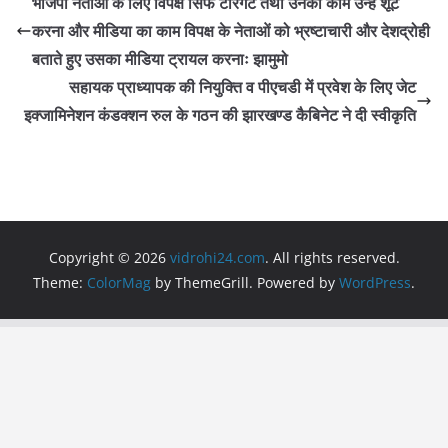
भाजपा नेताओं के लिए विपक्ष सिर्फ टारगेट तथा उनका काम उन्हें शूट
b
A
a
करना और मीडिया का काम विपक्ष के नेताओं को भ्रष्टाचारी और देशद्रोही
o
p
m
बताते हुए उसका मीडिया ट्रायल करनाः झामुमो
o
p
सहायक प्राध्यापक की नियुक्ति व पीएचडी में प्रवेश के लिए जेट
इक्जामिनेशन कंडक्शन रुल के गठन की झारखण्ड कैबिनेट ने दी स्वीकृति
k
Copyright © 2026
vidrohi24.com
. All rights reserved.
Theme:
ColorMag
by ThemeGrill. Powered by
WordPress
.