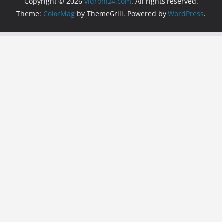
Copyright © 2026
vidrohi24.com
. All rights reserved.
Theme:
ColorMag
by ThemeGrill. Powered by
WordPress
.