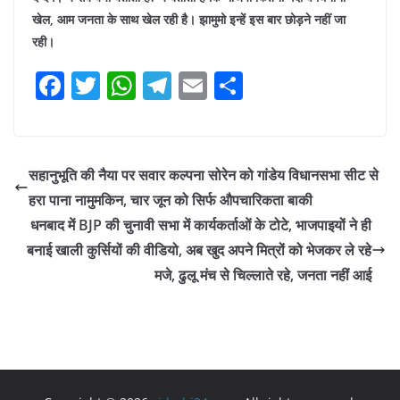
खेल, आम जनता के साथ खेल रही है। झामुमो इन्हें इस बार छोड़ने नहीं जा
रही।
F
T
W
T
E
S
a
w
h
el
m
h
c
itt
at
e
ai
ar
e
er
s
gr
l
e
सहानुभूति की नैया पर सवार कल्पना सोरेन को गांडेय विधानसभा सीट से
b
A
a
हरा पाना नामुमकिन, चार जून को सिर्फ औपचारिकता बाकी
o
p
m
धनबाद में BJP की चुनावी सभा में कार्यकर्ताओं के टोटे, भाजपाइयों ने ही
o
p
बनाई खाली कुर्सियों की वीडियो, अब खुद अपने मित्रों को भेजकर ले रहे
मजे, ढुलू मंच से चिल्लाते रहे, जनता नहीं आई
k