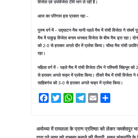
विजेता एवं उपविजेता टीमें भाग ले रहीं है।
आज का परिणाम इस प्रकार रहा –
पुरुष वर्ग में –
उद्घाटन मैच यानी पहले मैच में रांची विजेता ने संघर्
मैच में पाकुड़ विजेता बनाम धनबाद विजेता के बीच मैच ड्रा रहा। दो
को 2-0 से हराकर अगले दौर में प्रवेश किया।
चौथा मैच रांची उपवि
रहा।
महिला वर्ग में –
पहले मैच में रांची विजेता टीम ने पश्चिमी सिंहभूम 
से हराकर अगले चक्र में प्रवेश किया।
तीसरे मैच में रांची विजेता 
साहिबगंज को 3-0 से हराकर अगले चक्र में प्रवेश किया।
F
T
W
T
E
S
a
w
h
el
m
h
c
itt
at
e
ai
ar
e
er
s
gr
l
e
अयोध्या में रामलला के प्राण प्रतिष्ठा को लेकर जमशेदपुर भ
b
A
a
द्वारा पूरे नगर को राममय बनाने की तैयारी, मकर संक्रांति के