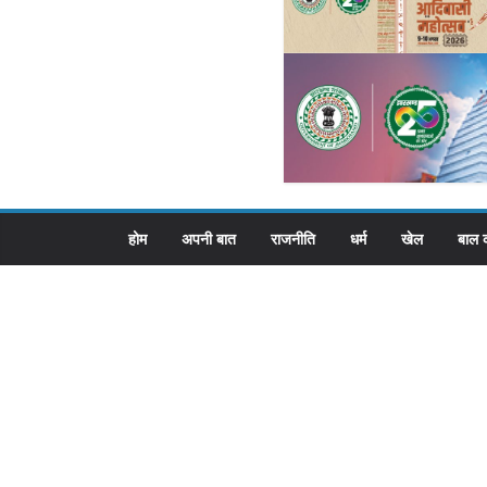
होम
अपनी बात
राजनीति
धर्म
खेल
बाल 