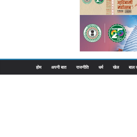
होम
अपनी बात
राजनीति
धर्म
खेल
बाल 