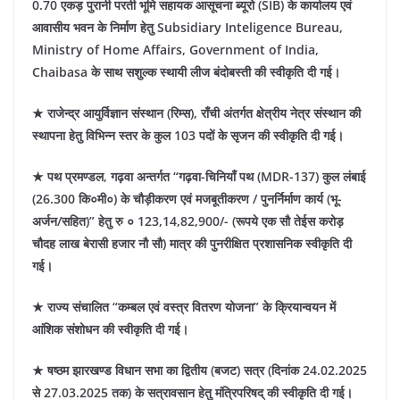
0.70 एकड़ पुरानी परती भूमि सहायक आसूचना ब्यूरो (SIB) के कार्यालय एवं
आवासीय भवन के निर्माण हेतु Subsidiary Inteligence Bureau,
Ministry of Home Affairs, Government of India,
Chaibasa के साथ सशुल्क स्थायी लीज बंदोबस्ती की स्वीकृति दी गई।
★ राजेन्द्र आयुर्विज्ञान संस्थान (रिम्स), राँची अंतर्गत क्षेत्रीय नेत्र संस्थान की
स्थापना हेतु विभिन्न स्तर के कुल 103 पदों के सृजन की स्वीकृति दी गई।
★ पथ प्रमण्डल, गढ़वा अन्तर्गत “गढ़वा-चिनियाँ पथ (MDR-137) कुल लंबाई
(26.300 कि०मी०) के चौड़ीकरण एवं मजबूतीकरण / पुनर्निर्माण कार्य (भू-
अर्जन/सहित)” हेतु रु ० 123,14,82,900/- (रूपये एक सौ तेईस करोड़
चौदह लाख बेरासी हजार नौ सौ) मात्र की पुनरीक्षित प्रशासनिक स्वीकृति दी
गई।
★ राज्य संचालित “कम्बल एवं वस्त्र वितरण योजना” के क्रियान्वयन में
आंशिक संशोधन की स्वीकृति दी गई।
★ षष्ठम झारखण्ड विधान सभा का द्वितीय (बजट) सत्र (दिनांक 24.02.2025
से 27.03.2025 तक) के सत्रावसान हेतु मंत्रिपरिषद् की स्वीकृति दी गई।