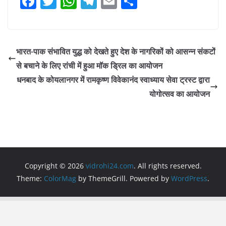
F
T
W
T
E
S
a
w
h
el
m
h
c
itt
at
e
ai
ar
e
er
s
gr
l
e
भारत-पाक संभावित युद्ध को देखते हुए देश के नागरिकों को आसन्न संकटों
b
A
a
से बचाने के लिए रांची में हुआ मॉक ड्रिल का आयोजन
o
p
m
धनबाद के कोयलानगर में रामकृष्ण विवेकानंद स्वाध्याय सेवा ट्रस्ट द्वारा
o
p
योगोत्सव का आयोजन
k
Copyright © 2026
vidrohi24.com
. All rights reserved.
Theme:
ColorMag
by ThemeGrill. Powered by
WordPress
.