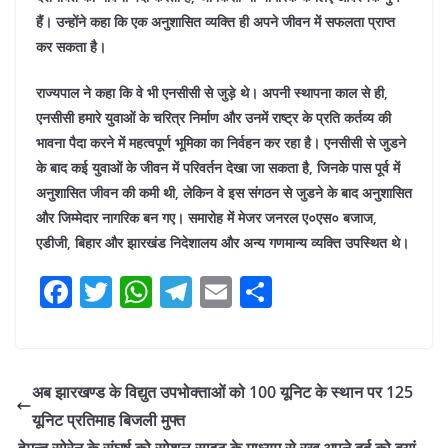
हैं। उन्होंने कहा कि एक अनुशासित व्यक्ति ही अपने जीवन में सफलता प्राप्त
कर सकता है।
राज्यपाल ने कहा कि वे भी एनसीसी से जुड़े थे। अपनी स्थापना काल से ही,
एनसीसी हमारे युवाओं के चरित्र निर्माण और उनमें राष्ट्र के प्रति कर्तव्य की
भावना पैदा करने में महत्वपूर्ण भूमिका का निर्वहन कर रहा है। एनसीसी से जुडने
के बाद कई युवाओं के जीवन में परिवर्तन देखा जा सकता है, जिनके पास पूर्व में
अनुशासित जीवन की कमी थी, लेकिन वे इस संगठन से जुडने के बाद अनुशासित
और जिम्मेदार नागरिक बन गए। समारोह में मेजर जनरल ए०एस० बजाज,
एडीजी, बिहार और झारखंड निदेशालय और अन्य गणमान्य व्यक्ति उपस्थित थे।
F
T
W
T
E
S
a
w
h
el
m
h
c
itt
at
e
ai
ar
e
er
s
gr
l
e
अब झारखण्ड के विद्युत उपभोक्ताओं को 100 यूनिट के स्थान पर 125
b
A
a
यूनिट प्रतिमाह बिजली मुफ्त
हेमन्त सोरेन के संघर्ष को सोशल साइट के माध्यम से रख अपने दर्द को बयां