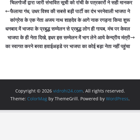
e
er
s
gr
l
e
चिलगोजों द्वारा जारी संभावित सूची को रांची के पत्रकारों ने सही मानकर
b
A
a
फैलाया गंध, उधर विश्व की सबसे बड़ी पार्टी का दंभ भरनेवाली भाजपा ने
o
p
m
कांग्रेस के एक नेता अजय नाथ शाहदेव के आगे नाक रगड़ना किया शुरू
o
p
धनबाद में भाजपा के प्रबुद्ध सम्मेलन से प्रबुद्ध लोग ही गायब, मंच पर केवल
भाजपा के ही नेता दिखे, इधर इस सम्मेलन में भाग लेने आये केन्द्रीय मंत्री
k
का स्वागत करने बरवा हवाईअड्डे पर भाजपा का कोई बड़ा नेता नहीं पहुंचा
Copyright © 2026
vidrohi24.com
. All rights reserved.
Theme:
ColorMag
by ThemeGrill. Powered by
WordPress
.