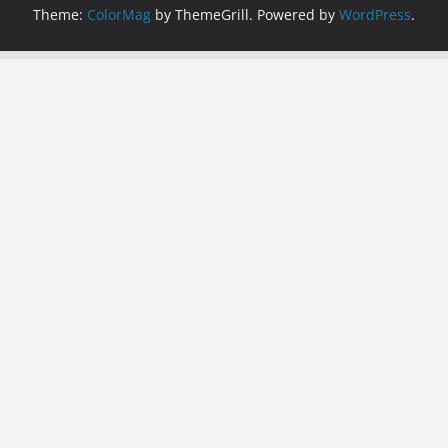
Theme:
ColorMag
by ThemeGrill. Powered by
WordPress
.