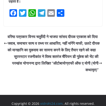
उड़ाता है।
F
T
W
T
E
S
a
w
h
el
m
h
c
itt
at
e
ai
ar
e
er
s
gr
l
e
वरिष्ठ पत्रकार विनय चतुर्वेदी ने भाजपा सांसद दीपक प्रकाश को दिया
b
A
a
जवाब, समाचार सत्य व तथ्य पर आधारित, नहीं मांगेंगे माफी, उलटे दीपक
o
p
m
को मानहानि का मुकदमा का सामना करने के लिए तैयार रहने को कहा
o
p
सुपरस्टार रजनीकांत ने विश्व शतरंज चैंपियन डी गुकेश को भेंट की
परमहंस योगानन्द द्वारा लिखित “ऑटोबायोग्राफी ऑफ ए योगी (योगी
k
कथामृत)”
Copyright © 2026
vidrohi24.com
. All rights reserved.