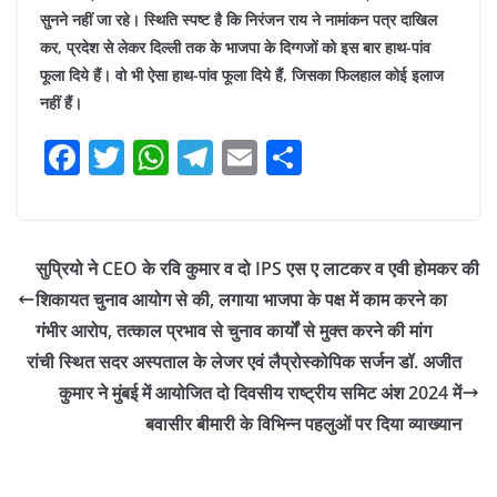
सुनने नहीं जा रहे। स्थिति स्पष्ट है कि निरंजन राय ने नामांकन पत्र दाखिल
कर, प्रदेश से लेकर दिल्ली तक के भाजपा के दिग्गजों को इस बार हाथ-पांव
फूला दिये हैं। वो भी ऐसा हाथ-पांव फूला दिये हैं, जिसका फिलहाल कोई इलाज
नहीं हैं।
F
T
W
T
E
S
a
w
h
el
m
h
c
itt
at
e
ai
ar
e
er
s
gr
l
e
सुप्रियो ने CEO के रवि कुमार व दो IPS एस ए लाटकर व एवी होमकर की
b
A
a
शिकायत चुनाव आयोग से की, लगाया भाजपा के पक्ष में काम करने का
o
p
m
गंभीर आरोप, तत्काल प्रभाव से चुनाव कार्यों से मुक्त करने की मांग
o
p
रांची स्थित सदर अस्पताल के लेजर एवं लैप्रोस्कोपिक सर्जन डॉ. अजीत
कुमार ने मुंबई में आयोजित दो दिवसीय राष्ट्रीय समिट अंश 2024 में
k
बवासीर बीमारी के विभिन्न पहलुओं पर दिया व्याख्यान