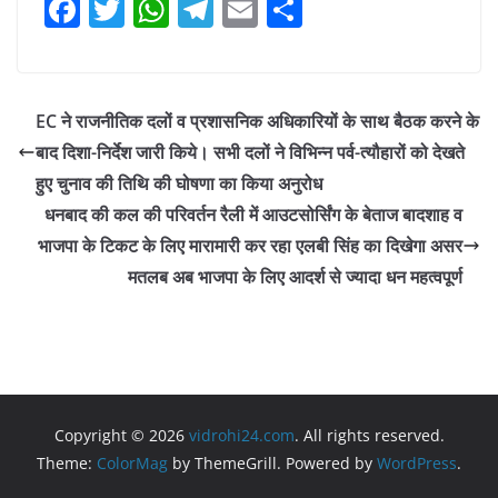
F
T
W
T
E
S
a
w
h
el
m
h
c
itt
at
e
ai
ar
e
er
s
gr
l
e
EC ने राजनीतिक दलों व प्रशासनिक अधिकारियों के साथ बैठक करने के
b
A
a
बाद दिशा-निर्देश जारी किये। सभी दलों ने विभिन्न पर्व-त्यौहारों को देखते
o
p
m
हुए चुनाव की तिथि की घोषणा का किया अनुरोध
o
p
धनबाद की कल की परिवर्तन रैली में आउटसोर्सिंग के बेताज बादशाह व
भाजपा के टिकट के लिए मारामारी कर रहा एलबी सिंह का दिखेगा असर
k
मतलब अब भाजपा के लिए आदर्श से ज्यादा धन महत्वपूर्ण
Copyright © 2026
vidrohi24.com
. All rights reserved.
Theme:
ColorMag
by ThemeGrill. Powered by
WordPress
.