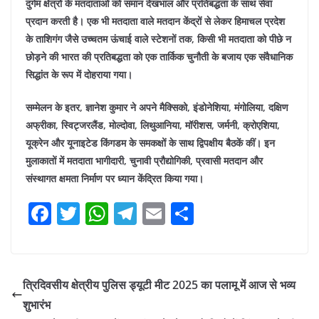
दुर्गम क्षेत्रों के मतदाताओं को समान देखभाल और प्रतिबद्धता के साथ सेवा
प्रदान करती है। एक भी मतदाता वाले मतदान केंद्रों से लेकर हिमाचल प्रदेश
के ताशिगंग जैसे उच्चतम ऊंचाई वाले स्टेशनों तक, किसी भी मतदाता को पीछे न
छोड़ने की भारत की प्रतिबद्धता को एक तार्किक चुनौती के बजाय एक संवैधानिक
सिद्धांत के रूप में दोहराया गया।
सम्मेलन के इतर, ज्ञानेश कुमार ने अपने मैक्सिको, इंडोनेशिया, मंगोलिया, दक्षिण
अफ्रीका, स्विट्जरलैंड, मोल्दोवा, लिथुआनिया, मॉरीशस, जर्मनी, क्रोएशिया,
यूक्रेन और यूनाइटेड किंगडम के समकक्षों के साथ द्विपक्षीय बैठकें कीं। इन
मुलाकातों में मतदाता भागीदारी, चुनावी प्रौद्योगिकी, प्रवासी मतदान और
संस्थागत क्षमता निर्माण पर ध्यान केंद्रित किया गया।
F
T
W
T
E
S
a
w
h
el
m
h
c
itt
at
e
ai
ar
e
er
s
gr
l
e
त्रिदिवसीय क्षेत्रीय पुलिस ड्यूटी मीट 2025 का पलामू में आज से भव्य
b
A
a
शुभारंभ