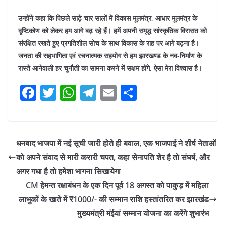
उन्होंने कहा कि पिछले साढ़े चार सालों में विकास मूलमंत्र, आधार मूलमंत्र के
दृष्टिकोण को लेकर हम आगे बढ़ रहे हैं। हमें अपनी समृद्ध सांस्कृतिक विरासत को
संरक्षित रखते हुए प्रगतिशील सोच के साथ विकास के राह पर आगे बढ़ना है।
जनता की सहभागिता एवं रचनात्मक सहयोग से हम झारखण्ड के नव-निर्माण के
रास्ते आनेवाली हर चुनौती का सामना करने में सक्षम होंगे, ऐसा मेरा विश्वास है।
F
T
W
T
E
S
a
w
h
el
m
h
c
itt
at
e
ai
ar
e
er
s
gr
l
e
धनबाद भाजपा में नई सूची जारी होते ही बवाल, एक भाजपाई ने शीर्ष नेताओं
b
A
a
को अपने संवाद से मारी करारी चपत, कहा सेनापति शेर है तो संघर्ष, और
o
p
m
अगर गधा है तो हमेशा भागना सिखायेगा
o
p
CM हेमन्त रक्षाबंधन के एक दिन पूर्व 18 अगस्त को पाकुड़ में महिला
लाभुकों के खाते में ₹1000/- की सम्मान राशि हस्तांतरित कर झारखंड
k
मुख्यमंत्री मंईयां सम्मान योजना का करेंगे शुभारंभ