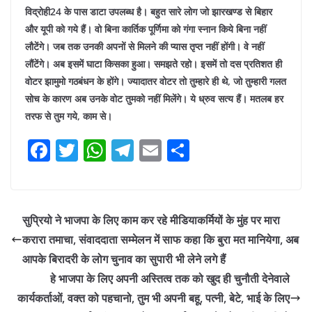
विद्रोही24 के पास डाटा उपलब्ध है। बहुत सारे लोग जो झारखण्ड से बिहार
और यूपी को गये हैं। वो बिना कार्तिक पूर्णिमा को गंगा स्नान किये बिना नहीं
लौटेंगे। जब तक उनकी अपनों से मिलने की प्यास तृप्त नहीं होंगी। वे नहीं
लौंटेंगे। अब इसमें घाटा किसका हुआ। समझते रहो। इसमें तो दस प्रतिशत ही
वोटर झामुमो गठबंधन के होंगे। ज्यादातर वोटर तो तुम्हारे ही थे, जो तुम्हारी गलत
सोच के कारण अब उनके वोट तुमको नहीं मिलेंगे। ये ध्रुव सत्य हैं। मतलब हर
तरफ से तुम गये, काम से।
F
T
W
T
E
S
a
w
h
el
m
h
c
itt
at
e
ai
ar
e
er
s
gr
l
e
सुप्रियो ने भाजपा के लिए काम कर रहे मीडियाकर्मियों के मुंह पर मारा
b
A
a
करारा तमाचा, संवाददाता सम्मेलन में साफ कहा कि बुरा मत मानियेगा, अब
o
p
m
आपके बिरादरी के लोग चुनाव का सुपारी भी लेने लगे हैं
o
p
हे भाजपा के लिए अपनी अस्तित्व तक को खुद ही चुनौती देनेवाले
कार्यकर्ताओं, वक्त को पहचानो, तुम भी अपनी बहू, पत्नी, बेटे, भाई के लिए
k