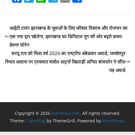
a
w
h
el
m
h
c
itt
at
e
ai
ar
e
er
s
gr
l
e
आईटी टावर झारखण्ड के युवाओं के लिए कौशल विकास और रोजगार का
b
A
a
एक नया द्वार खोलेगा, झारखण्ड का डिजिटल युग की ओर बढ़ते कदमः
o
p
m
हेमन्त सोरेन
o
p
सरयू राय को मिला वर्ष 2024 का राष्ट्रीय अंबेडकर अवार्ड, जमशेदपुर
स्थित आवास पर प्रख्यात मार्शल आर्ट्स खिलाड़ी अनिल बांसफोर ने सौंपा
k
यह अवार्ड
Copyright © 2026
vidrohi24.com
. All rights reserved.
Theme:
ColorMag
by ThemeGrill. Powered by
WordPress
.