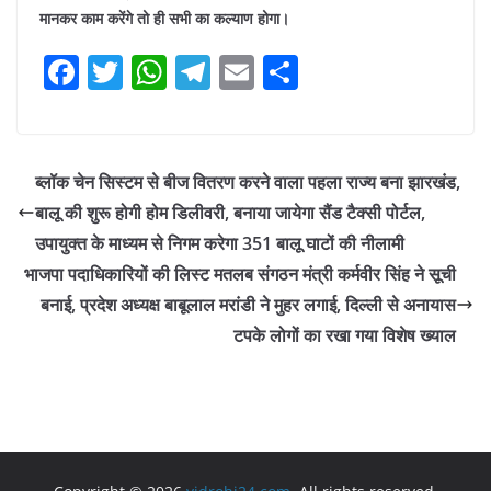
मानकर काम करेंगे तो ही सभी का कल्याण होगा।
F
T
W
T
E
S
a
w
h
el
m
h
c
itt
at
e
ai
ar
e
er
s
gr
l
e
ब्लॉक चेन सिस्टम से बीज वितरण करने वाला पहला राज्य बना झारखंड,
b
A
a
बालू की शुरू होगी होम डिलीवरी, बनाया जायेगा सैंड टैक्सी पोर्टल,
o
p
m
उपायुक्त के माध्यम से निगम करेगा 351 बालू घाटों की नीलामी
o
p
भाजपा पदाधिकारियों की लिस्ट मतलब संगठन मंत्री कर्मवीर सिंह ने सूची
बनाई, प्रदेश अध्यक्ष बाबूलाल मरांडी ने मुहर लगाई, दिल्ली से अनायास
k
टपके लोगों का रखा गया विशेष ख्याल