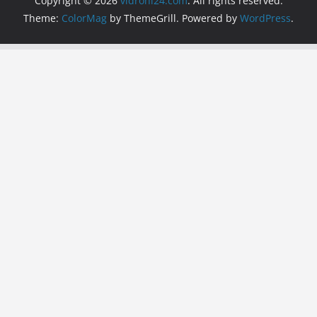
Copyright © 2026
vidrohi24.com
. All rights reserved.
Theme:
ColorMag
by ThemeGrill. Powered by
WordPress
.